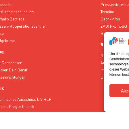
bssuche
Presseinformat
slisting nach Innung
Termine
rhaft-Betriebe
Dach-Infos
ssen-Kooperationspartner
ZVDH-kompakt
se
Rahmenverträg
lgebörse
Rechtliches
ng
Um dir ein o
Kontakt
Geräteinfor
t Dachdecker
Ansprechpartne
Technologien
dieser Websi
cker Dein Beruf
Impressum
können best
gseinrichtungen
Datenschutz
ik
Akz
chnisches Ausschuss LIV RLP
sbeauftragte Technik
sschüsse des ZVDH vom LIV RLP
ung Technik ZVDH