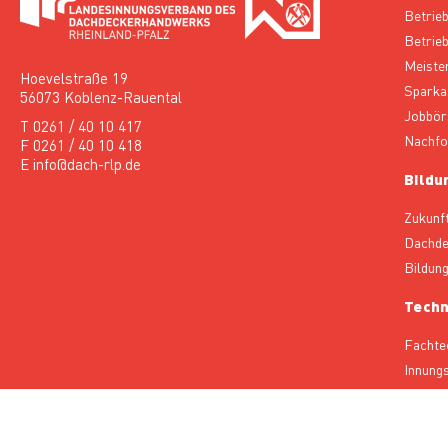
Betrie
Betrieb
Meiste
Hoevelstraße 19
Sparka
56073 Koblenz-Rauental
Jobbör
T 0261 / 40 10 417
Nachfo
F 0261 / 40 10 418
E info@dach-rlp.de
Bildu
Zukunf
Dachde
Bildun
Techn
Fachte
Innung
Fachau
Abteil