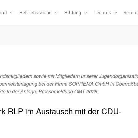
and
Betriebssuche
Bildung
Technik
Semin
verband
dsmitgliedern sowie mit Mitgliedern unserer Jugendorganisati
-Obermeistertagung bei der Firma SOPREMA GmbH in Oberroßb
 Sie in der Anlage. Pressemeldung OMT 2025
k RLP im Austausch mit der CDU-