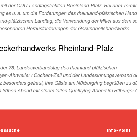
it der CDU-Landtagsfraktion Rheinland-Pfalz Bei dem Termin
ng es u. a. um die Forderungen des rheinland-pfälzischen Han
nd-pfälzischen Landtag, die Verwendung der Mittel aus dem s
die besonderen Herausforderungen der Gesundheitshandwerke…
eckerhandwerks Rheinland-Pfalz
 der 78. Landesverbandstag des rheinland-pfälzischen
yen-Ahrweiler / Cochem-Zell und der Landesinnungsverband d
besonders gefreut, ihre Gäste am Nürburgring begrüßen zu dü
 frühen Abend mit einem tollen Qualifying-Abend im Bitburge
ebssuche
Info-Point