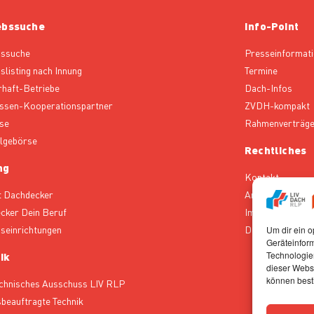
ebssuche
Info-Point
bssuche
Presseinformat
slisting nach Innung
Termine
rhaft-Betriebe
Dach-Infos
ssen-Kooperationspartner
ZVDH-kompakt
se
Rahmenverträg
lgebörse
Rechtliches
ng
Kontakt
t Dachdecker
Ansprechpartne
cker Dein Beruf
Impressum
gseinrichtungen
Datenschutz
Um dir ein o
Geräteinfor
Technologien
ik
dieser Websi
können best
chnisches Ausschuss LIV RLP
sbeauftragte Technik