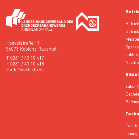
Betri
Betrie
Betrieb
Meiste
Hoevelstraße 19
Sparka
56073 Koblenz-Rauental
Jobbör
T 0261 / 40 10 417
Nachfo
F 0261 / 40 10 418
E info@dach-rlp.de
Bildu
Zukunf
Dachde
Bildun
Techn
Fachte
Innung