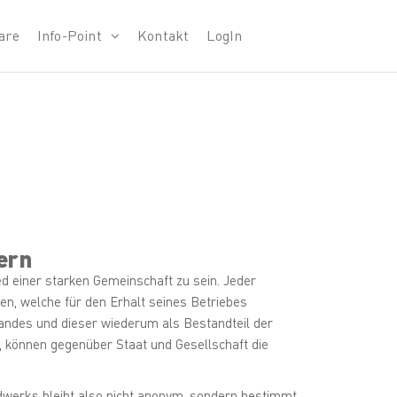
are
Info-Point
Kontakt
LogIn
ern
d einer starken Gemeinschaft zu sein. Jeder
en, welche für den Erhalt seines Betriebes
bandes und dieser wiederum als Bestandteil der
können gegenüber Staat und Gesellschaft die
werks bleibt also nicht anonym, sondern bestimmt