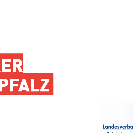
KER
-PFALZ