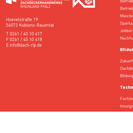
Betrie
Betrieb
Meiste
Hoevelstraße 19
Sparka
56073 Koblenz-Rauental
Jobbör
T 0261 / 40 10 417
Nachfo
F 0261 / 40 10 418
E info@dach-rlp.de
Bildu
Zukunf
Dachde
Bildun
Techn
Fachte
Innung
Fachau
Abteil