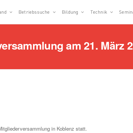
and
Betriebssuche
Bildung
Technik
Semin
verband
rversammlung am 21. März 2
itgliederversammlung in Koblenz statt.