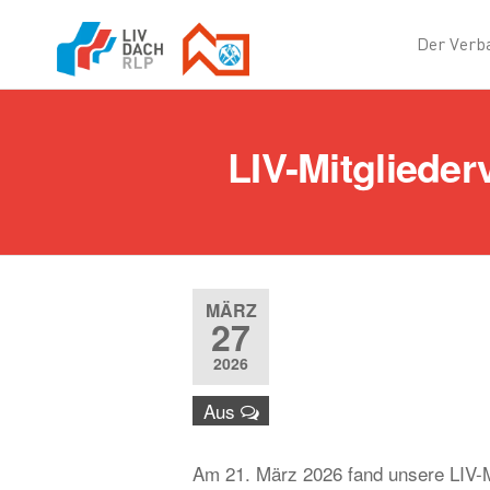
Der Verb
Landesinnungs
der Dachdecker
Rheinland-Pfalz
LIV-Mitgliede
MÄRZ
27
2026
Aus
Am 21. März 2026 fand unsere LIV-M