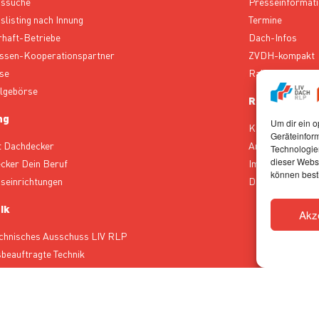
bssuche
Presseinformat
slisting nach Innung
Termine
rhaft-Betriebe
Dach-Infos
ssen-Kooperationspartner
ZVDH-kompakt
se
Rahmenverträg
lgebörse
Rechtliches
ng
Um dir ein o
Kontakt
Geräteinfor
t Dachdecker
Ansprechpartne
Technologien
dieser Websi
cker Dein Beruf
Impressum
können best
gseinrichtungen
Datenschutz
ik
Akz
chnisches Ausschuss LIV RLP
sbeauftragte Technik
sschüsse des ZVDH vom LIV RLP
ung Technik ZVDH